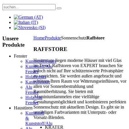
Unsere
Home
Produkte
Sonnenschutz
Raffstore
Produkte
RAFFSTORE
Fenster
Heutzutage liegen moderne Häuser mit viel Glas
Kunststofffenster
im Trend. Raffstoren von EXPERT brauchen Sie
Kunststoff/Alu
jedoch nicht auf Ihre schützenswerte Privatsphäre
Fenster
zu verzichten. Sie werden außen angebracht und
Holzfenster
schützen Ihren Raum vor Witterungseinflüssen, vor
Kastenfenster
allen vor Sonnenbestrahlung und
Alu
Raumüberhitzung. Sie bieten mit
Fenster
Aluminiumlammelen eine vielfältige
Holz/Alu
Gestaltungsmöglichkeit und kombinieren perfekten
Fenster
Sonnenschutz mit aktuellem Design. Es gibt sie in
Haustüren
unzähligen Farbvarianten mit Unterputz- oder
Kunststoff
Vorsatz-Blenden.
&
Kunststoff/Alu
KRATER
Alu