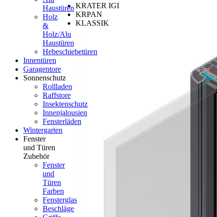
KRATER IGI
Haustüren
KRPAN
Holz
KLASSIK
&
Holz/Alu
Haustüren
Hebeschiebetüren
Innentüren
Garagentore
Sonnenschutz
Rollladen
Raffstore
Insektenschutz
Innenjalousien
Fensterläden
Wintergarten
Fenster
und Türen
Zubehör
Fenster
und
Türen
Farben
Fensterglas
Beschläge