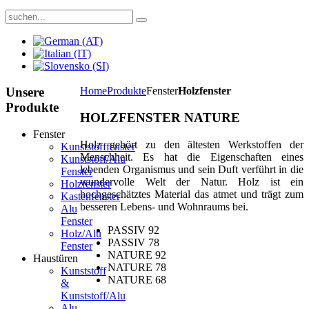
Unsere
Home
Produkte
Fenster
Holzfenster
Produkte
HOLZFENSTER NATURE
Fenster
Holz gehört zu den ältesten Werkstoffen der
Kunststofffenster
Menschheit. Es hat die Eigenschaften eines
Kunststoff/Alu
lebenden Organismus und sein Duft verführt in die
Fenster
wundervolle Welt der Natur. Holz ist ein
Holzfenster
hochgeschätztes Material das atmet und trägt zum
Kastenfenster
besseren Lebens- und Wohnraums bei.
Alu
Fenster
PASSIV 92
Holz/Alu
PASSIV 78
Fenster
NATURE 92
Haustüren
NATURE 78
Kunststoff
NATURE 68
&
Kunststoff/Alu
Alu