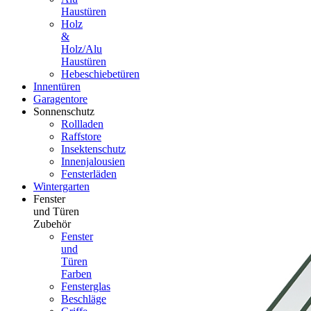
Haustüren
Holz
&
Holz/Alu
Haustüren
Hebeschiebetüren
Innentüren
Garagentore
Sonnenschutz
Rollladen
Raffstore
Insektenschutz
Innenjalousien
Fensterläden
Wintergarten
Fenster
und Türen
Zubehör
Fenster
und
Türen
Farben
Fensterglas
Beschläge