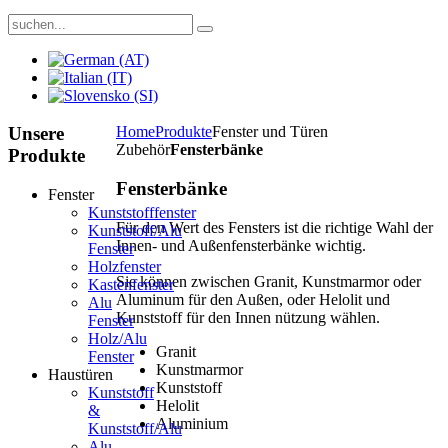
Unsere
Home
Produkte
Fenster und Türen
Zubehör
Fensterbänke
Produkte
Fensterbänke
Fenster
Kunststofffenster
Für den Wert des Fensters ist die richtige Wahl der
Kunststoff/Alu
Innen- und Außenfensterbänke wichtig.
Fenster
Holzfenster
Sie können zwischen Granit, Kunstmarmor oder
Kastenfenster
Aluminum für den Außen, oder Helolit und
Alu
Kunststoff für den Innen nützung wählen.
Fenster
Holz/Alu
Granit
Fenster
Kunstmarmor
Haustüren
Kunststoff
Kunststoff
Helolit
&
Aluminium
Kunststoff/Alu
Alu