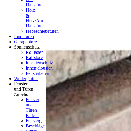
Haustüren
Holz
&
Holz/Alu
Haustüren
Hebeschiebetüren
Innentüren
Garagentore
Sonnenschutz
Rollladen
Raffstore
Insektenschutz
Innenjalousien
Fensterläden
Wintergarten
Fenster
und Türen
Zubehör
Fenster
und
Türen
Farben
Fensterglas
Beschläge